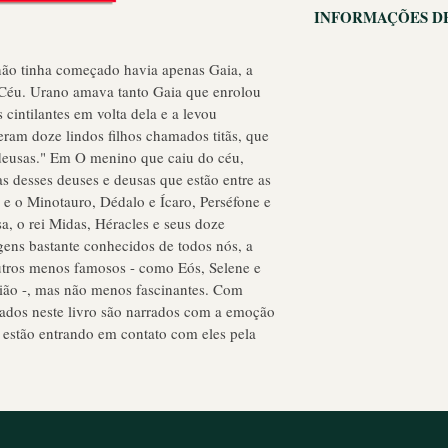
Política de retorno e
Capa comum:
 168 p
INFORMAÇÕES D
para que seus cliente
ISBN-10:
 85359148
insatisfeitos com a c
Sou uma política de 
ISBN-13:
 978-8535
reembolso ou de reto
ão tinha começado havia apenas Gaia, a 
adicionar mais infor
Idade de leitura:
 11
estabelecer a confianç
 Céu. Urano amava tanto Gaia que enrolou 
entrega, embalagens e
Dimensões:
 20.8 x 1
podem comprar com 
cintilantes em volta dela e a levou 
entrega é uma ótima 
eram doze lindos filhos chamados titãs, que 
garantir que seus cl
 deusas." Em O menino que caiu do céu, 
segurança.
s desses deuses e deusas que estão entre as 
 e o Minotauro, Dédalo e Ícaro, Perséfone e 
a, o rei Midas, Héracles e seus doze 
gens bastante conhecidos de todos nós, a 
outros menos famosos - como Eós, Selene e 
ão -, mas não menos fascinantes. Com 
ntados neste livro são narrados com a emoção 
 estão entrando em contato com eles pela 