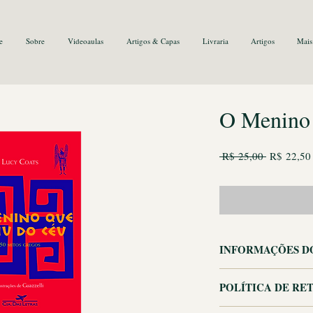
e
Sobre
Videoaulas
Artigos & Capas
Livraria
Artigos
Mais
O Menino 
Preço
 R$ 25,00 
R$ 22,50
normal
INFORMAÇÕES D
Autor: 
LUCY COAT
POLÍTICA DE RE
Editora:
 Seguinte; 1
Idioma: 
Português