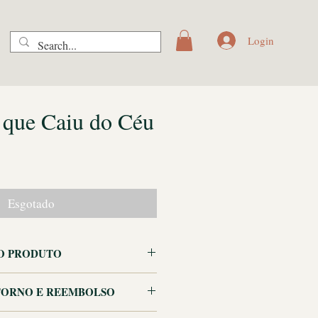
Login
que Caiu do Céu
Preço
promocional
Esgotado
O PRODUTO
S
TORNO E REEMBOLSO
ª edição (23 julho 2009)