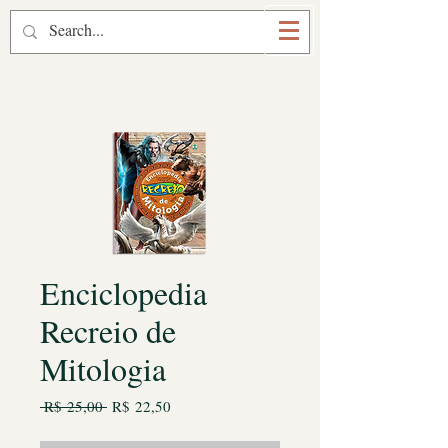
Prof. Marcelo Bruggemann
Enciclopedia
Recreio de
Mitologia
Preço
Preço
 R$ 25,00 
R$ 22,50
normal
promocional