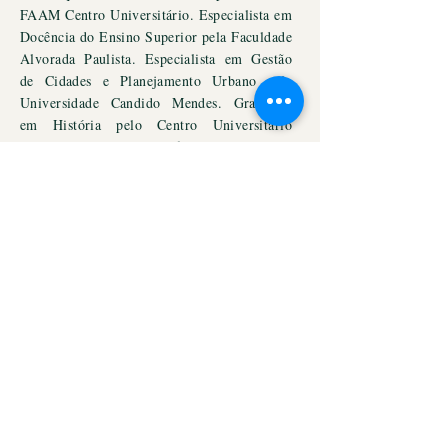
FAAM Centro Universitário. Especialista em
Docência do Ensino Superior pela Faculdade
Alvorada Paulista. Especialista em Gestão
de Cidades e Planejamento Urbano pela
Universidade Candido Mendes. Graduado
em História pelo Centro Universitário
Assunção. Jornalista profissional com Mtb
52.882. ORCID:
https://orcid.org/0000-
0002-8099-9410
.
Experiência
Professor da rede pública e privada
Jornalista e editor de jornais, revistas e livros.
Curriculo Lattes
ORCID