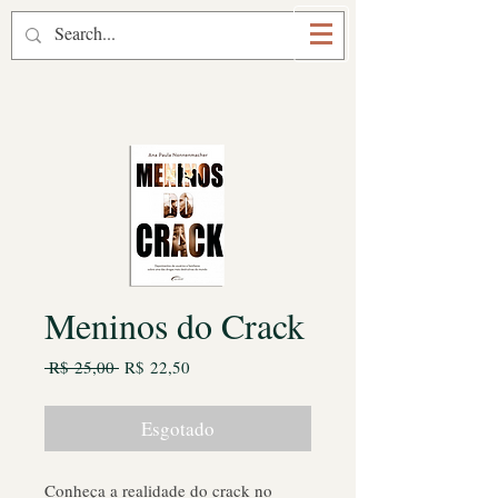
Prof. Marcelo Bruggemann
Meninos do Crack
Preço
Preço
 R$ 25,00 
R$ 22,50
normal
promocional
Esgotado
Conheça a realidade do crack no 